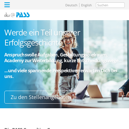
Suchen
Deutsch
English
Werde ein Teil unserer
Erfolgsgeschichte
Anspruchsvolle Aufgaben, Gestaltungsspielraum,
Academy zur Weiterbildung, kurze Entscheidungswege...
...und viele spannende Perspektiven erwarten Dich bei
uns.
Zu den Stellenangeboten